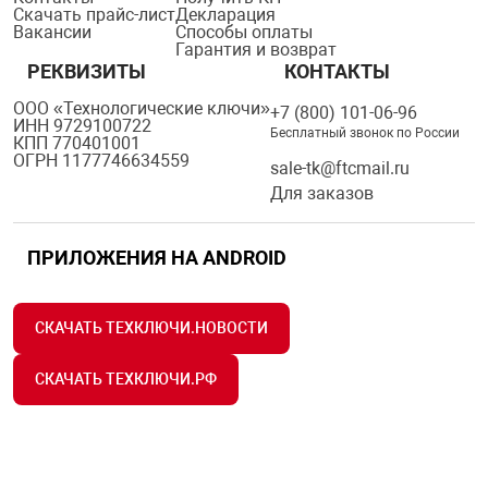
орудование
Прочее оборуд
Оборудования д
Скачать прайс-лист
Декларация
взрывозащищё
напряжением 2
Вакансии
Способы оплаты
Товарные весы
видеонаблюде
Турникеты
пожаротушени
Гарантия и возврат
РЕКВИЗИТЫ
КОНТАКТЫ
истическое
Оповещатели с
Стабилизаторы
Торговые весы
ие
Пульты управл
Шлагбаумы
Оборудования д
взрывозащищё
ООО «Технологические ключи»
+7 (800) 101-06-96
ИНН 9729100722
пожаротушени
Бесплатный звонок по России
КПП 770401001
Структурирова
ОГРН 1177746634559
sale-tk@ftcmail.ru
Фасовочные ве
еское оборудование
Термокожухи
Шлюзовые каб
Оповещатели с
Система
Для заказов
Огнетушители
взрывозащищё
иссионные
Термошкафы
Электронные 
ПРИЛОЖЕНИЯ НА ANDROID
тры
Рукава пожарн
Посты взрыво
овое оборудование
СКАЧАТЬ ТЕХКЛЮЧИ.НОВОСТИ
Сигнально-осв
Приборы приём
приборы
взрывозащищё
СКАЧАТЬ ТЕХКЛЮЧИ.РФ
ическое оборудование
Средства защи
Системы видео
дыхания
взрывозащище