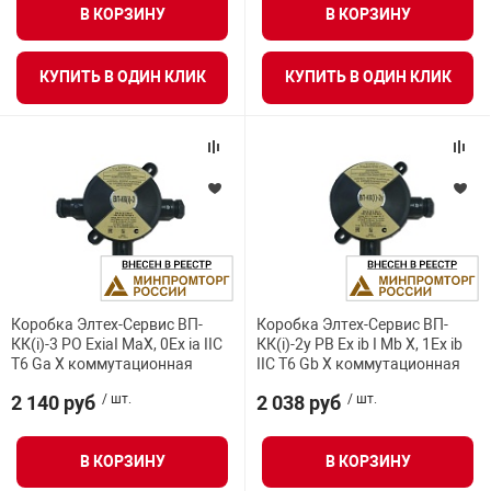
В КОРЗИНУ
В КОРЗИНУ
нтроля управления
КУПИТЬ В ОДИН КЛИК
КУПИТЬ В ОДИН КЛИК
ниторинга и аналитики
ии объектов
сти
раны периметра
ектропитания
Коробка Элтех-Сервис ВП-
Коробка Элтех-Сервис ВП-
КК(i)-3 PO ExiaI MaX, 0Ex ia IIC
КК(i)-2у РВ Ex ib I Mb X, 1Ex ib
T6 Ga X коммутационная
IIC T6 Gb X коммутационная
оборудование
2 140 руб
/ шт.
2 038 руб
/ шт.
 и экипировка
В КОРЗИНУ
В КОРЗИНУ