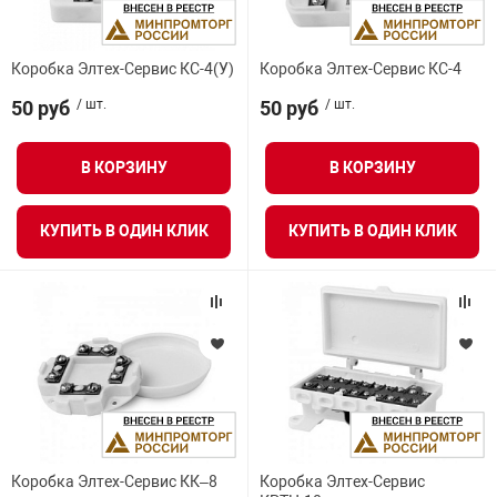
онирования
информационно
Офисные перег
Подавитель ди
Тепловизионны
напряжением 3
ных
Анализаторы м
Запчасти к тур
Распределение
Телефонные ап
Дымососы
Извещатели пл
Видеосерверы
Модемы
Динамометры
Комплект ауди
Интерактивные
Приемно-контр
взрывозащищё
ск
Коробка Элтех-Сервис КС-4(У)
Коробка Элтех-Сервис КС-4
Сетевая безопа
Специализиров
Подавитель со
Тепловизионны
Бесперебойные
е оборудование
Досмотровые з
гос. тайны
Идентификато
Системы поэле
Шлюзы VoIP, TD
Изделия комму
напряжением 4
50 руб
/ шт.
50 руб
/ шт.
Кожухи
Модули SFP
Дополнительно
Интерактивные
Радиоканальны
МИНПРОМТОРГ
АКБ
Извещатели ру
Средства унич
Тепловизионны
взрывозащищё
 БПЛА
Системы досмо
Стойки и подст
Калитки и огра
Клапаны сброс
Инверторы
В КОРЗИНУ
В КОРЗИНУ
Кронштейны дл
Мультиплексо
Животноводчес
Интерактивные
Расширители
автомобиля
давления
Напряжение питания
видеонаблюде
Тепловизоры
Извещатели те
КУПИТЬ В ОДИН КЛИК
КУПИТЬ В ОДИН КЛИК
ции
Кнопки выхода
взрывозащище
Источники бес
Оптическое об
Контейнерные 
Проекционное 
Сетевые контр
Средства досм
Модули газопо
питания уличн
Вес
Монтажные ш
Цифровые при
транспорта
пожаротушени
асность
Ограждения
Изделия комму
Резервирование
Крановые весы
Сенсорные кио
взрывозащище
Преобразовате
Пост идентифи
Модули пожаро
Программное о
тонкораспылен
Системы перед
Лабораторные 
Терминалы сам
системы контро
Оповещатели з
Резервные исто
Программное о
взрывозащищё
выходным напр
юдение
видеонаблюде
Модули порош
Тензодатчики
Уличные киоск
Сетевые СКУД
Коробка Элтех-Сервис КК–8
Коробка Элтех-Сервис
Оповещатели р
Резервные с в