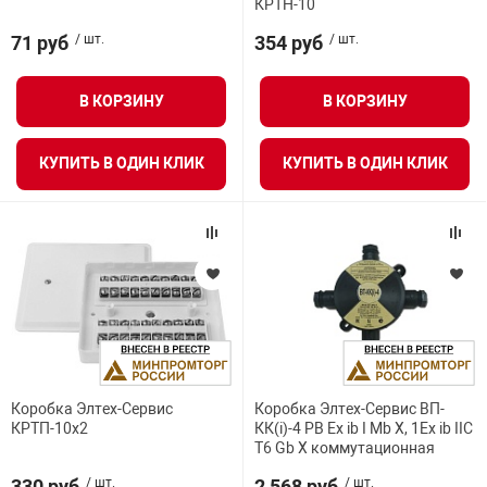
КРТН-10
орудование
Прочее оборуд
Оборудования д
взрывозащищё
напряжением 2
Товарные весы
видеонаблюде
Турникеты
пожаротушени
71 руб
/ шт.
354 руб
/ шт.
истическое
Оповещатели с
Стабилизаторы
Торговые весы
ие
В КОРЗИНУ
В КОРЗИНУ
Пульты управл
Шлагбаумы
Оборудования д
взрывозащищё
пожаротушени
Структурирова
КУПИТЬ В ОДИН КЛИК
КУПИТЬ В ОДИН КЛИК
Фасовочные ве
еское оборудование
Термокожухи
Шлюзовые каб
Оповещатели с
Система
Огнетушители
взрывозащищё
иссионные
Термошкафы
Электронные 
тры
Рукава пожарн
Посты взрыво
овое оборудование
Сигнально-осв
Приборы приём
приборы
взрывозащищё
ическое оборудование
Коробка Элтех-Сервис
Коробка Элтех-Сервис ВП-
Средства защи
Системы видео
КРТП-10х2
КК(i)-4 РВ Ex ib I Mb X, 1Ex ib IIC
дыхания
взрывозащище
T6 Gb X коммутационная
330 руб
/ шт.
2 568 руб
/ шт.