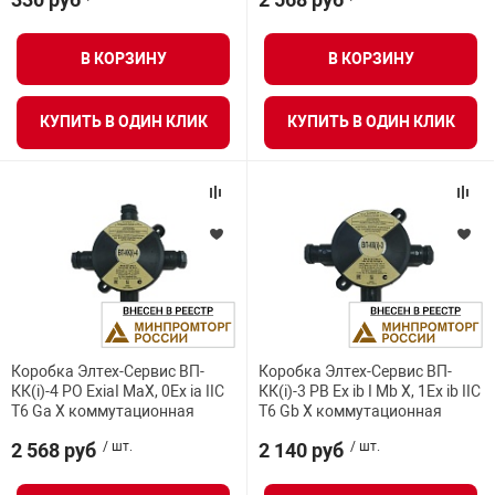
Средства инди
Табло взрыво
металлоконструкции
В КОРЗИНУ
В КОРЗИНУ
Стволы пожар
Термошкафы в
вные решения
КУПИТЬ В ОДИН КЛИК
КУПИТЬ В ОДИН КЛИК
Узлы стыковоч
нная безопасность
Установки рас
Шкафы пожарн
Щиты пожарны
Коробка Элтех-Сервис ВП-
Коробка Элтех-Сервис ВП-
ные установки
КК(i)-4 PO ExiaI MaX, 0Ex ia IIC
КК(i)-3 РВ Ex ib I Mb X, 1Ex ib IIC
T6 Ga X коммутационная
T6 Gb X коммутационная
2 568 руб
/ шт.
2 140 руб
/ шт.
ное оборудование