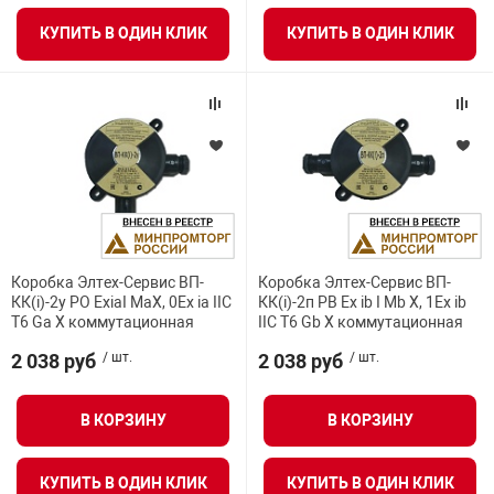
я техника
КУПИТЬ В ОДИН КЛИК
КУПИТЬ В ОДИН КЛИК
ые автомобили
защиты информации
Коробка Элтех-Сервис ВП-
Коробка Элтех-Сервис ВП-
нная техника
КК(i)-2у PO ExiaI MaX, 0Ex ia IIC
КК(i)-2п РВ Ex ib I Mb X, 1Ex ib
T6 Ga X коммутационная
IIC T6 Gb X коммутационная
е средства охраны
2 038 руб
/ шт.
2 038 руб
/ шт.
В КОРЗИНУ
В КОРЗИНУ
ые ключи
КУПИТЬ В ОДИН КЛИК
КУПИТЬ В ОДИН КЛИК
жарные сигнализации