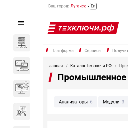
Ваш город:
Луганск
En
Каталог
Серверное оборудование
Платформа
Сервисы
Получи
Компьютеры и ноутбуки
Главная
Каталог Техключи.РФ
Про
Промышленное 
Комплектующие для
вычислительного
оборудования
Анализаторы
6
Модули
3
Программное обеспечение