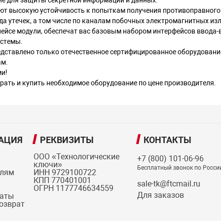
е для защиты секретной информации и данных.
ют высокую устойчивость к попыткам получения противоправного 
да утечек, а том числе по каналам побочных электромагнитных изл
ейсе модули, обеспечат вас базовым набором интерфейсов ввода-
стемы.
ставлено только отечественное сертифицированное оборудование
ам.
ми!
ать и купить необходимое оборудование по цене производителя.
АЦИЯ
РЕКВИЗИТЫ
КОНТАКТЫ
ООО «Технологические
+7 (800) 101-06-96
ключи»
Бесплатный звонок по Росси
елям
ИНН 9729100722
КПП 770401001
sale-tk@ftcmail.ru
ОГРН 1177746634559
Для заказов
латы
возврат