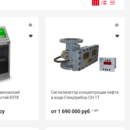
мановский
Сигнализатор концентрации нефти
остей ЮПХ
в воде Спецприбор СН-1Т
су
от 1 690 000 руб
/ шт.