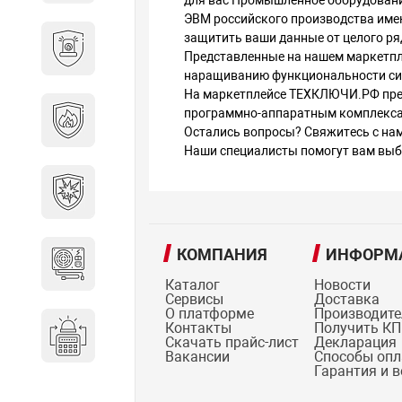
для вас Промышленное оборудовани
ЭВМ российского производства име
Охранно-пожарные
защитить ваши данные от целого ря
Представленные на нашем маркетпл
сигнализации
наращиванию функциональности си
На маркетплейсе ТЕХКЛЮЧИ.РФ пред
Противопожарная
программно-аппаратным комплекс
безопасность
Остались вопросы? Свяжитесь с на
Наши специалисты помогут вам выбр
Взрывозащищенное
оборудование
КОМПАНИЯ
ИНФОРМ
Источники питания
Каталог
Новости
Сервисы
Доставка
О платформе
Производит
Контакты
Получить КП
Системы оповещения
Скачать прайс-лист
Декларация
Вакансии
Способы оп
Гарантия и 