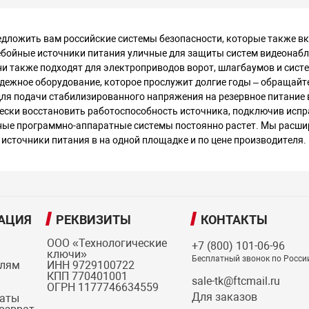
ложить вам российские системы безопасности, которые также вк
бойные источники питания уличные для защиты систем видеонаблю
ни также подходят для электроприводов ворот, шлагбаумов и сист
дежное оборудование, которое прослужит долгие годы – обращайт
ля подачи стабилизированного напряжения на резервное питание 
ески восстановить работоспособность источника, подключив испр
нные программно-аппаратные системы постоянно растет. Мы расши
 источники питания в на одной площадке и по цене производителя.
АЦИЯ
РЕКВИЗИТЫ
КОНТАКТЫ
ООО «Технологические
+7 (800) 101-06-96
ключи»
Бесплатный звонок по Росси
елям
ИНН 9729100722
КПП 770401001
sale-tk@ftcmail.ru
ОГРН 1177746634559
Для заказов
латы