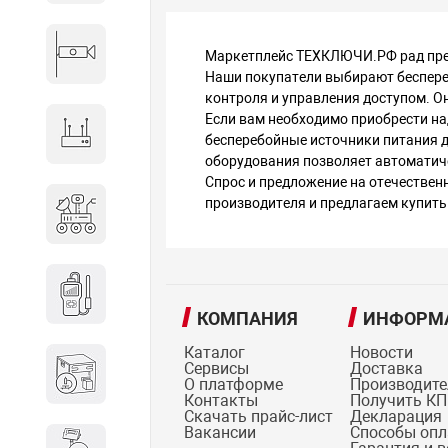
Видеонаблюдение
Маркетплейс ТЕХКЛЮЧИ.РФ рад пред
Наши покупатели выбирают беспере
контроля и управления доступом. О
Если вам необходимо приобрести на
Сетевое оборудование
бесперебойные источники питания д
оборудования позволяет автоматич
Спрос и предложение на отечестве
Антитеррористическое
производителя и предлагаем купить
оборудование
Дозиметрическое
оборудование
КОМПАНИЯ
ИНФОРМ
Каталог
Новости
Атомно-эмиссионные
Сервисы
Доставка
О платформе
Производит
спектрометры
Контакты
Получить КП
Скачать прайс-лист
Декларация
Вакансии
Способы оп