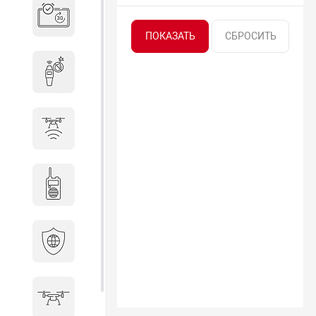
Система бронирования
переговорных
Досмотровое оборудование
Защита от БПЛА
Радиостанции
Кибербезопасность
БПА