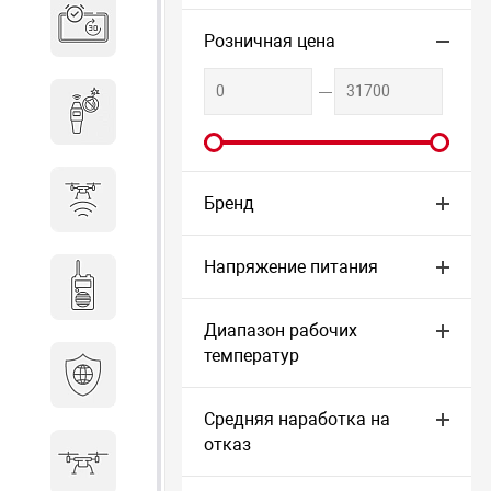
Система бронирования
переговорных
Розничная цена
Досмотровое оборудование
Защита от БПЛА
Бренд
Напряжение питания
Радиостанции
Диапазон рабочих
температур
Кибербезопасность
Средняя наработка на
отказ
БПА