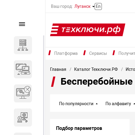
Ваш город:
Луганск
En
Каталог
Серверное оборудование
Платформа
Сервисы
Получи
Компьютеры и ноутбуки
Главная
Каталог Техключи.РФ
Исто
Бесперебойные
Комплектующие для
вычислительного
оборудования
По популярности
По алфавиту
Программное обеспечение
Подбор параметров