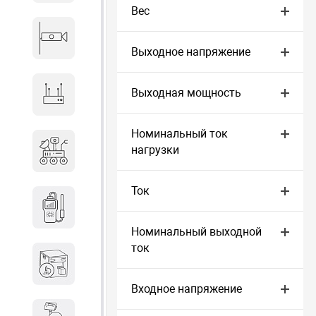
Вес
Видеонаблюдение
Выходное напряжение
Выходная мощность
Сетевое оборудование
Номинальный ток
Антитеррористическое
нагрузки
оборудование
Ток
Дозиметрическое
оборудование
Номинальный выходной
ток
Атомно-эмиссионные
спектрометры
Входное напряжение