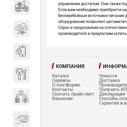
управления доступом. Они также по
Специальные автомобили
Если вам необходимо приобрести на
бесперебойные источники питания д
оборудования позволяет автоматич
Спрос и предложение на отечестве
Средства защиты информации
производителя и предлагаем купить
Телефония
КОМПАНИЯ
ИНФОРМ
Тепловизионная техника
Каталог
Новости
Сервисы
Доставка
О платформе
Производит
Контакты
Получить КП
Скачать прайс-лист
Декларация
Технические средства охраны
Вакансии
Способы оп
Гарантия и 
Электронные ключи