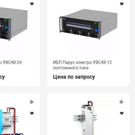
о УВС48-24
ИБП Парус электро УВС48-12
постоянного тока
су
Цена по запросу