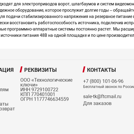
дходят для электроприводов ворот, шлагбаумов и систем видеомо
дежное оборудование, которое прослужит долгие годы – обращайт
ля подачи стабилизированного напряжения на резервное питание 
ески восстановить работоспособность источника, подключив испр
нные программно-аппаратные системы постоянно растет. Мы расши
 источники питания 48В на одной площадке и по цене производител
АЦИЯ
РЕКВИЗИТЫ
КОНТАКТЫ
ООО «Технологические
+7 (800) 101-06-96
ключи»
Бесплатный звонок по Росси
елям
ИНН 9729100722
КПП 770401001
sale-tk@ftcmail.ru
ОГРН 1177746634559
Для заказов
латы
возврат