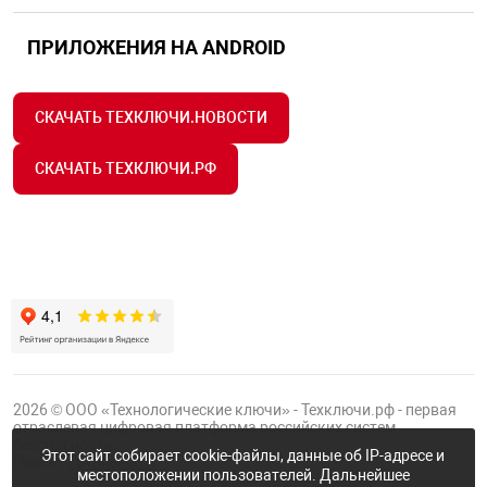
ПРИЛОЖЕНИЯ НА ANDROID
СКАЧАТЬ ТЕХКЛЮЧИ.НОВОСТИ
СКАЧАТЬ ТЕХКЛЮЧИ.РФ
2026 © ООО «Технологические ключи» - Техключи.рф - первая
отраслевая цифровая платформа российских систем
безопасности.
Этот сайт собирает cookie-файлы, данные об IP-адресе и
Проект
Группы ФТК
местоположении пользователей. Дальнейшее