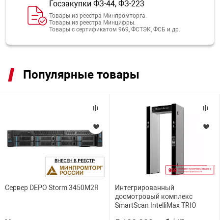
Госзакупки ФЗ-44, ФЗ-223
орудование
Прочее оборуд
Оборудования д
взрывозащищё
напряжением 2
Товарные весы
видеонаблюде
Турникеты
пожаротушени
Товары из реестра Минпромторга.
Товары из реестра Минцифры.
Товары с сертификатом 969, ФСТЭК, ФСБ и др.
истическое
Оповещатели с
Стабилизаторы
Торговые весы
ие
Пульты управл
Шлагбаумы
Оборудования д
взрывозащищё
пожаротушени
Структурирова
Популярные товары
Фасовочные ве
еское оборудование
Термокожухи
Шлюзовые каб
Оповещатели с
Система
Огнетушители
взрывозащищё
иссионные
Термошкафы
Электронные 
тры
Рукава пожарн
Посты взрыво
овое оборудование
Сигнально-осв
Приборы приём
приборы
взрывозащищё
ическое оборудование
Сервер DEPO Storm 3450M2R
Интегрированный
Средства защи
Системы видео
досмотровый комплекс
дыхания
взрывозащище
SmartScan IntelliMax TRIO