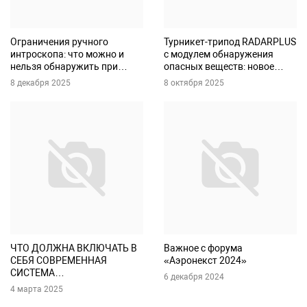
Ограничения ручного
Турникет-трипод RADARPLUS
интроскопа: что можно и
с модулем обнаружения
нельзя обнаружить при
опасных веществ: новое
досмотре
решение для промышленных
8 декабря 2025
8 октября 2025
предприятий
ЧТО ДОЛЖНА ВКЛЮЧАТЬ В
Важное с форума
СЕБЯ СОВРЕМЕННАЯ
«Аэронекст 2024»
СИСТЕМА
6 декабря 2024
КИБЕРБЕЗОПАСНОСТИ
4 марта 2025
МУЗЕЙНОГО ОБЪЕКТА?