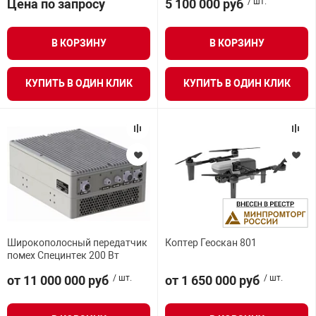
Цена по запросу
5 100 000 руб
/ шт.
Средства инди
Табло взрыво
металлоконструкции
В КОРЗИНУ
В КОРЗИНУ
Стволы пожар
Термошкафы в
вные решения
КУПИТЬ В ОДИН КЛИК
КУПИТЬ В ОДИН КЛИК
Узлы стыковоч
нная безопасность
Установки рас
Шкафы пожарн
Щиты пожарны
Широкополосный передатчик
Коптер Геоскан 801
ные установки
помех Специнтек 200 Вт
от 11 000 000 руб
/ шт.
от 1 650 000 руб
/ шт.
ное оборудование