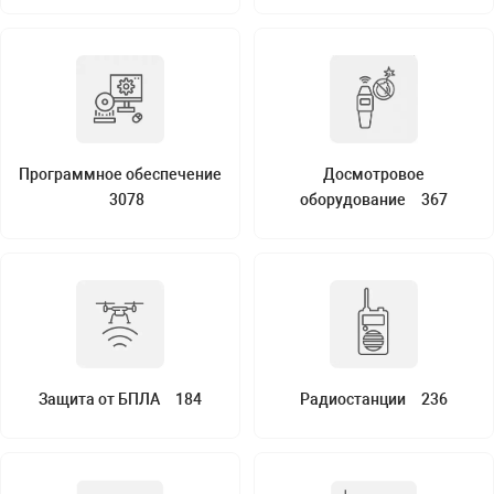
я техника
ые автомобили
защиты информации
Программное обеспечение
Досмотровое
3078
оборудование
367
нная техника
е средства охраны
Защита от БПЛА
184
Радиостанции
236
ые ключи
жарные сигнализации